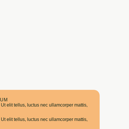
SUM
Ut elit tellus, luctus nec ullamcorper mattis,
Ut elit tellus, luctus nec ullamcorper mattis,