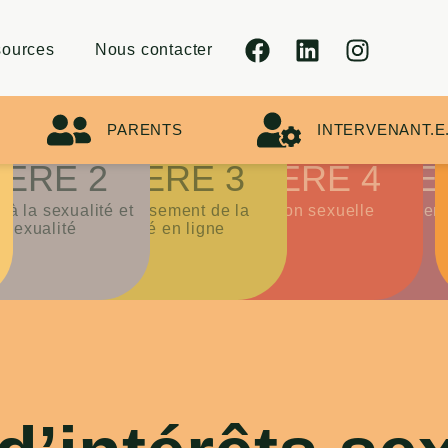
ources
Nous contacter
PARENTS
INTERVENANT.E
ÈRE 2
SPHÈRE 3
SPHÈRE 4
SPHÈ
à la sexualité et
Surinvestissement de la
Exploitation sexuelle
Comportements
rsexualité
sexualité en ligne