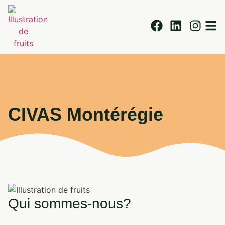
CIVAS Montérégie
Qui sommes-nous?
Civas Montérégie
Historique du programme