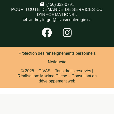
(450) 332-0791
POUR TOUTE DEMANDE DE SERVICES OU
Partenaires
D'INFORMATIONS :
audrey.forget@civasmonteregie.ca
Modalités
Protection des renseignements personnels
Nétiquette
© 2025 – CIVAS – Tous droits réservés |
Réalisation: Maxime Cliche – Consultant en
développement web