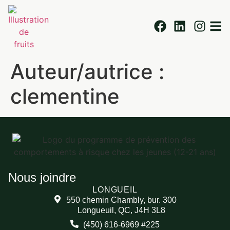
Auteur/autrice :
clementine
Nous joindre
LONGUEIL
550 chemin Chambly, bur. 300
Civas Montérégie
Longueuil, QC, J4H 3L8
(450) 616-6969 #225
Historique du programme